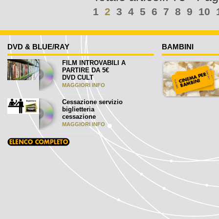
1
2
3
4
5
6
7
8
9
10
DVD & BLUE/RAY
BAMBINI
FILM INTROVABILI A
PARTIRE DA 5€
DVD CULT
MAGGIORI INFO
Cessazione servizio
biglietteria
cessazione
MAGGIORI INFO