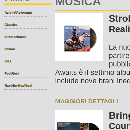
MUSICA
Azione\Avventura
Stro
Classica
Reali
Internazionale
La nuo
Italiani
partir
Jazz
pubbli
Awaits è il settimo alb
Pop\Rock
include nove brani inedi
Rap\Hip-Hop\Soul
MAGGIORI DETTAGLI
Brin
Coun