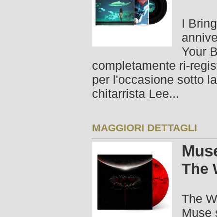
I Brin
annive
Your B
completamente ri-registr
per l'occasione sotto l
chitarrista Lee...
MAGGIORI DETTAGLI
Mus
The 
The Wo
Muse s