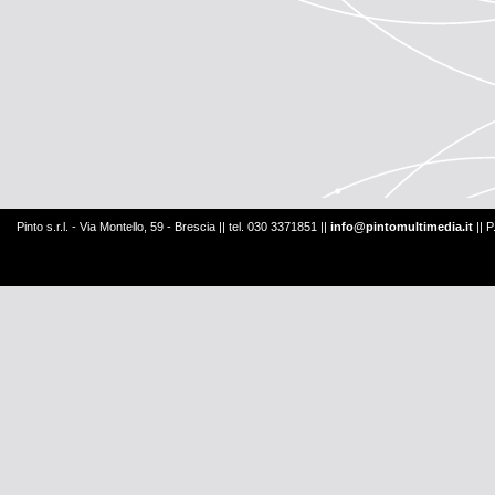
Pinto s.r.l. - Via Montello, 59 - Brescia || tel. 030 3371851 ||
info@pintomultimedia.it
|| 