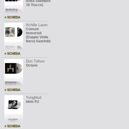
Rosa Standard
16 Tracce)
» SCHEDA
Achille Lauro
Comuni
Immortali
(Doppio Vinile
Nero) Gatefold;
» SCHEDA
Don Toliver
Octane
» SCHEDA
Yungblud
Idols P.2
» SCHEDA