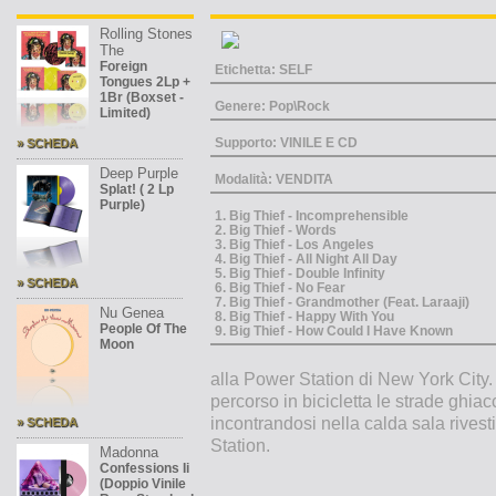
Rolling Stones
The
Foreign
Etichetta: SELF
Tongues 2Lp +
1Br (Boxset -
Genere: Pop\Rock
Limited)
Supporto: VINILE E CD
» SCHEDA
Deep Purple
Modalità: VENDITA
Splat! ( 2 Lp
Purple)
1. Big Thief - Incomprehensible
2. Big Thief - Words
3. Big Thief - Los Angeles
4. Big Thief - All Night All Day
5. Big Thief - Double Infinity
» SCHEDA
6. Big Thief - No Fear
7. Big Thief - Grandmother (Feat. Laraaji)
Nu Genea
8. Big Thief - Happy With You
People Of The
9. Big Thief - How Could I Have Known
Moon
alla Power Station di New York City. P
percorso in bicicletta le strade ghia
incontrandosi nella calda sala rivest
» SCHEDA
Station.
Madonna
Confessions Ii
(Doppio Vinile