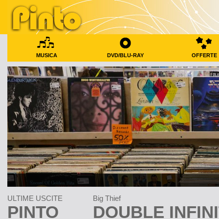
MUSICA
DVD/BLU-RAY
OFFERTE
ULTIME USCITE
Big Thief
PINTO
DOUBLE INFIN